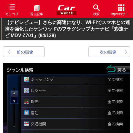
カテゴリ
過去記事
検索
Impressサイト
【ナビレビュー】さらに高速になり、Wi-Fiでスマホとの連
携を強化したケンウッドのフラグシップカーナビ「彩速ナ
ビ MDV-Z701」
(84/139)
前の画像
次の画像