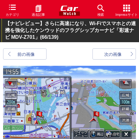
カテゴリ
過去記事
検索
Impressサイト
【ナビレビュー】さらに高速になり、Wi-Fiでスマホとの連
携を強化したケンウッドのフラグシップカーナビ「彩速ナ
ビ MDV-Z701」
(66/139)
前の画像
次の画像