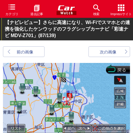
カテゴリ
過去記事
検索
Impressサイト
【ナビレビュー】さらに高速になり、Wi-Fiでスマホとの連
携を強化したケンウッドのフラグシップカーナビ「彩速ナ
ビ MDV-Z701」
(87/139)
前の画像
次の画像