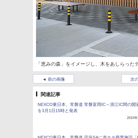
「恵みの森」をイメージし、木をあしらった
前の画像
次
関連記事
NEXCO東日本、常磐道 常磐富岡IC～浪江IC間の開
を3月1日15時と発表
2015
NEXCO東日本、常磐道 守谷SAに道ナカ商業施設「Pa