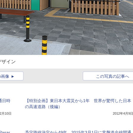
デザイン
の画像
この写真の記事へ
通日時
【特別企画】東日本大震災から1年 世界が驚愕した日本
の高速道路（後編）
年2月10日
2012年4月9
sar
予定路線決定から49年、2015年3月1日に常磐道全線開通