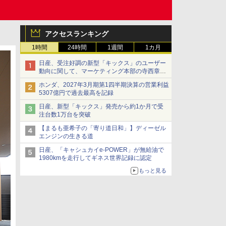
アクセスランキング
1時間
24時間
1週間
1カ月
日産、受注好調の新型「キックス」のユーザー
動向に関して、マーケティング本部の寺西章氏
が解説
ホンダ、2027年3月期第1四半期決算の営業利益
5307億円で過去最高を記録
日産、新型「キックス」発売から約1か月で受
注台数1万台を突破
【まるも亜希子の「寄り道日和」】ディーゼル
エンジンの生きる道
日産、「キャシュカイe-POWER」が無給油で
1980kmを走行してギネス世界記録に認定
もっと見る