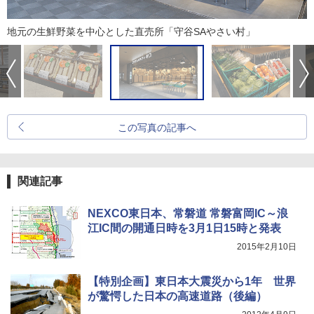
地元の生鮮野菜を中心とした直売所「守谷SAやさい村」
この写真の記事へ
関連記事
NEXCO東日本、常磐道 常磐富岡IC～浪
江IC間の開通日時を3月1日15時と発表
2015年2月10日
【特別企画】東日本大震災から1年 世界
が驚愕した日本の高速道路（後編）