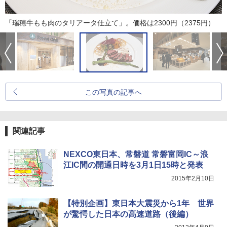
「瑞穂牛もも肉のタリアータ仕立て」。価格は2300円（2375円）
この写真の記事へ
関連記事
NEXCO東日本、常磐道 常磐富岡IC～浪
江IC間の開通日時を3月1日15時と発表
2015年2月10日
【特別企画】東日本大震災から1年 世界
が驚愕した日本の高速道路（後編）