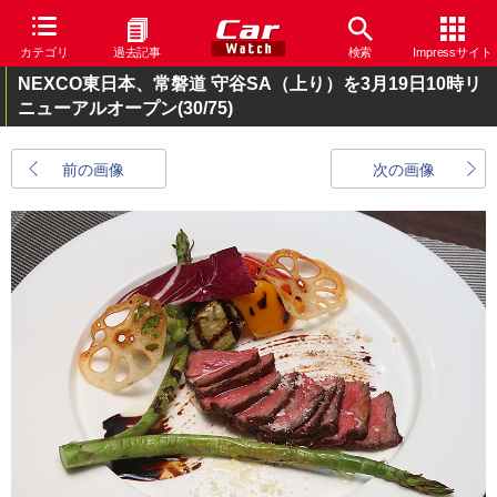
カテゴリ
過去記事
検索
Impressサイト
NEXCO東日本、常磐道 守谷SA（上り）を3月19日10時リ
ニューアルオープン
(30/75)
前の画像
次の画像