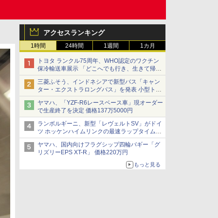
アクセスランキング
1時間
24時間
1週間
1カ月
トヨタ ランクル75周年、WHO認定のワクチン
保冷輸送車展示 「どこへでも行き、生きて帰っ
てこられる」ランドクルーザーで命をつなぐ
三菱ふそう、インドネシアで新型バス「キャン
ター・エクストラロングバス」を発表 小型トラ
ックベースの観光・旅客輸送向けバス
ヤマハ、「YZF-R6レースベース車」現オーダー
で生産終了を決定 価格137万5000円
ランボルギーニ、新型「レヴェルトSV」がドイ
ツ ホッケンハイムリンクの最速ラップタイムを
記録
ヤマハ、国内向けフラグシップ四輪バギー「グ
リズリーEPS XT-R」 価格220万円
もっと見る