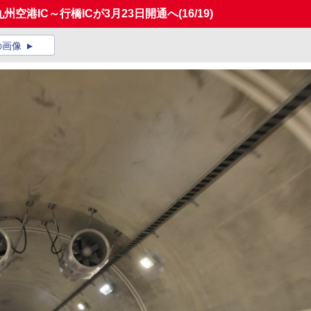
州空港IC～行橋ICが3月23日開通へ
(16/19)
の画像