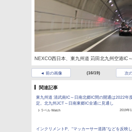
NEXCO西日本、東九州道 苅田北九州空港IC～
(16/19)
前の画像
次
関連記事
東九州道 清武南IC～日南北郷IC間の開通は2022年
定。北九州JCT～日南東郷IC全通に見通し
2019年
トラベル Watch
インクリメントP、“マッカーサー道路”などを反映