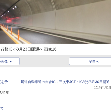
行橋ICが3月23日開通へ 画像16
の画像
記事へ
度を予
尾道自動車道の吉舎IC～三次東JCT・IC間が3月30日開通
2014年4月2
12月23日
して