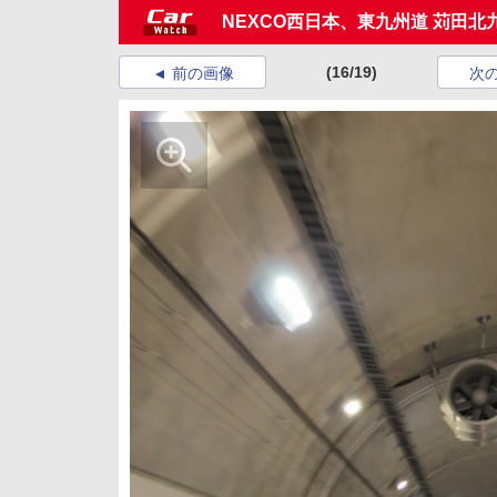
NEXCO西日本、東九州道 苅田北九
(16/19)
前の画像
次