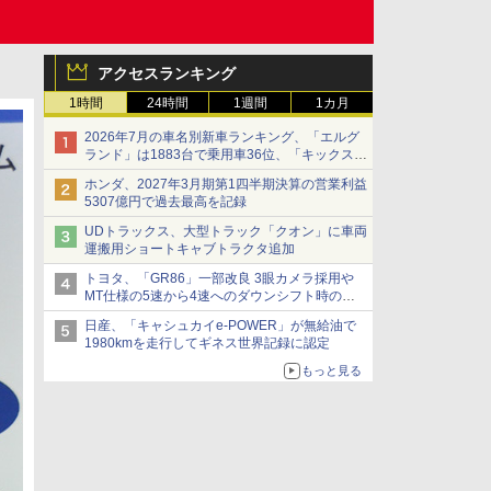
アクセスランキング
1時間
24時間
1週間
1カ月
2026年7月の車名別新車ランキング、「エルグ
ランド」は1883台で乗用車36位、「キックス」
は2591台で27位に
ホンダ、2027年3月期第1四半期決算の営業利益
5307億円で過去最高を記録
UDトラックス、大型トラック「クオン」に車両
運搬用ショートキャブトラクタ追加
トヨタ、「GR86」一部改良 3眼カメラ採用や
MT仕様の5速から4速へのダウンシフト時の操
作性向上など
日産、「キャシュカイe-POWER」が無給油で
1980kmを走行してギネス世界記録に認定
もっと見る