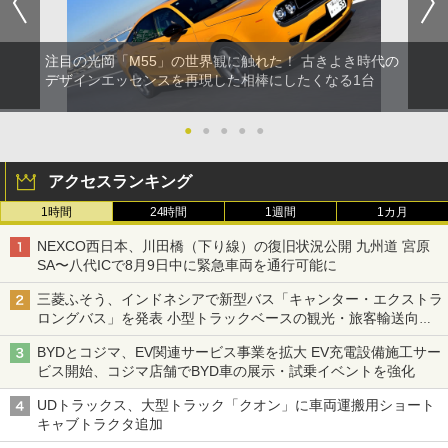
注目の光岡「M55」の世界観に触れた！ 古きよき時代の
デザインエッセンスを再現した相棒にしたくなる1台
●
●
●
●
●
アクセスランキング
1時間
24時間
1週間
1カ月
NEXCO西日本、川田橋（下り線）の復旧状況公開 九州道 宮原
SA〜八代ICで8月9日中に緊急車両を通行可能に
三菱ふそう、インドネシアで新型バス「キャンター・エクストラ
ロングバス」を発表 小型トラックベースの観光・旅客輸送向け
バス
BYDとコジマ、EV関連サービス事業を拡大 EV充電設備施工サー
ビス開始、コジマ店舗でBYD車の展示・試乗イベントを強化
UDトラックス、大型トラック「クオン」に車両運搬用ショート
キャブトラクタ追加