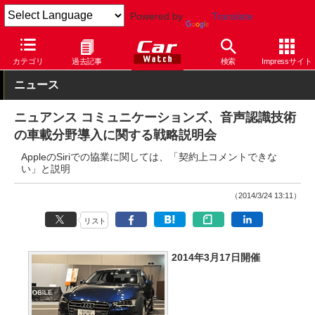
Powered by
Translate
Car Watch
技術
安全
その他
カテゴリ
過去記事
検索
Impressサイト
ニュース
ニュアンス コミュニケーションズ、音声認識技術
の車載分野導入に関する戦略説明会
AppleのSiriでの協業に関しては、「契約上コメントできな
い」と説明
（2014/3/24 13:11）
リスト
2014年3月17日開催