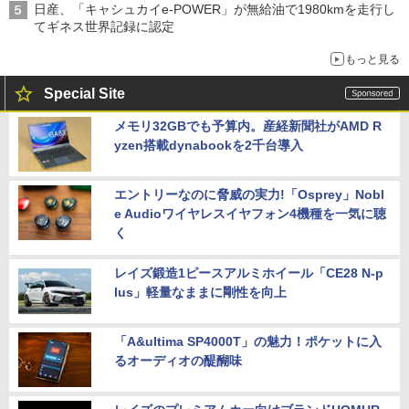
日産、「キャシュカイe-POWER」が無給油で1980kmを走行し
てギネス世界記録に認定
もっと見る
Special Site
メモリ32GBでも予算内。産経新聞社がAMD R
yzen搭載dynabookを2千台導入
エントリーなのに脅威の実力!「Osprey」Nobl
e Audioワイヤレスイヤフォン4機種を一気に聴
く
レイズ鍛造1ピースアルミホイール「CE28 N-p
lus」軽量なままに剛性を向上
「A&ultima SP4000T」の魅力！ポケットに入
るオーディオの醍醐味