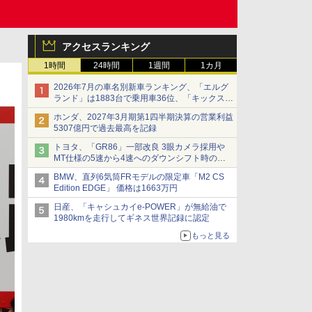
アクセスランキング
1時間
24時間
1週間
1カ月
2026年7月の車名別新車ランキング、「エルグ
ランド」は1883台で乗用車36位、「キックス」
は2591台で27位に
ホンダ、2027年3月期第1四半期決算の営業利益
5307億円で過去最高を記録
トヨタ、「GR86」一部改良 3眼カメラ採用や
MT仕様の5速から4速へのダウンシフト時の操
作性向上など
BMW、直列6気筒FRモデルの限定車「M2 CS
Edition EDGE」 価格は1663万円
日産、「キャシュカイe-POWER」が無給油で
1980kmを走行してギネス世界記録に認定
もっと見る