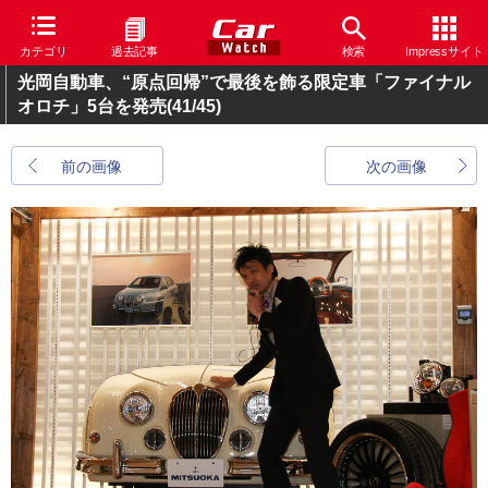
カテゴリ
過去記事
検索
Impressサイト
光岡自動車、“原点回帰”で最後を飾る限定車「ファイナル
オロチ」5台を発売
(41/45)
前の画像
次の画像