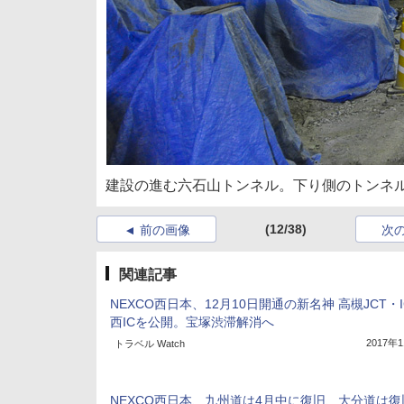
建設の進む六石山トンネル。下り側のトンネ
(12/38)
前の画像
次
関連記事
NEXCO西日本、12月10日開通の新名神 高槻JCT・
西ICを公開。宝塚渋滞解消へ
2017年
トラベル Watch
NEXCO西日本、九州道は4月中に復旧、大分道は復