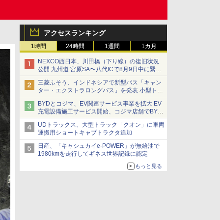
アクセスランキング
1時間
24時間
1週間
1カ月
NEXCO西日本、川田橋（下り線）の復旧状況
公開 九州道 宮原SA〜八代ICで8月9日中に緊急
車両を通行可能に
三菱ふそう、インドネシアで新型バス「キャン
ター・エクストラロングバス」を発表 小型トラ
ックベースの観光・旅客輸送向けバス
BYDとコジマ、EV関連サービス事業を拡大 EV
充電設備施工サービス開始、コジマ店舗でBYD
車の展示・試乗イベントを強化
UDトラックス、大型トラック「クオン」に車両
運搬用ショートキャブトラクタ追加
日産、「キャシュカイe-POWER」が無給油で
1980kmを走行してギネス世界記録に認定
もっと見る