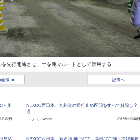
ルを先行開通させ、土を運ぶルートとして活用する
の画像
記事へ
IC～川
NEXCO西日本、九州道の通行止め区間をすべて解除し全
通
11月22日
2016年4月30
トラベル Watch
旧見込
NEXCO西日本、新名神 神戸JCT～高槻JCT間は2016年度