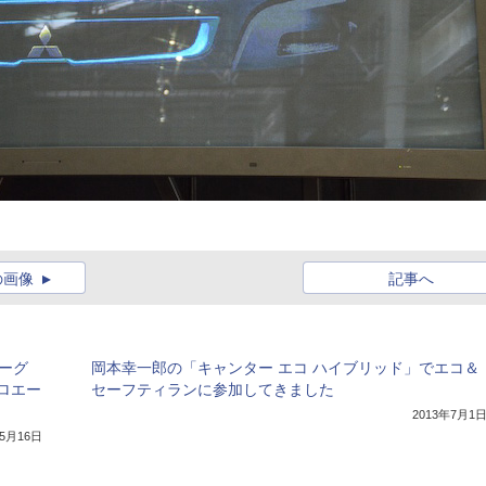
の画像
記事へ
ーグ
岡本幸一郎の「キャンター エコ ハイブリッド」でエコ＆
ロエー
セーフティランに参加してきました
2013年7月1
年5月16日