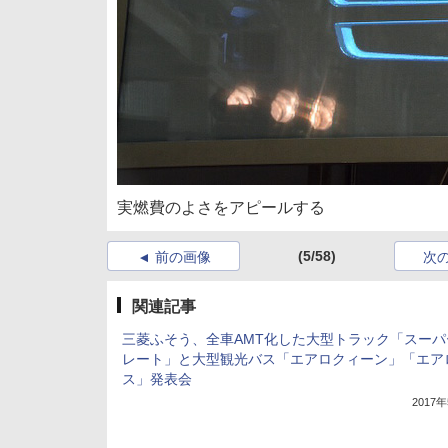
実燃費のよさをアピールする
(5/58)
前の画像
次
関連記事
三菱ふそう、全車AMT化した大型トラック「スーパ
レート」と大型観光バス「エアロクィーン」「エア
ス」発表会
2017