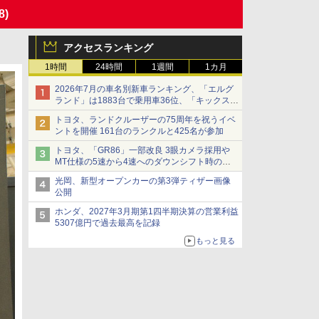
8)
アクセスランキング
1時間
24時間
1週間
1カ月
2026年7月の車名別新車ランキング、「エルグ
ランド」は1883台で乗用車36位、「キックス」
は2591台で27位に
トヨタ、ランドクルーザーの75周年を祝うイベ
ントを開催 161台のランクルと425名が参加
トヨタ、「GR86」一部改良 3眼カメラ採用や
MT仕様の5速から4速へのダウンシフト時の操
作性向上など
光岡、新型オープンカーの第3弾ティザー画像
公開
ホンダ、2027年3月期第1四半期決算の営業利益
5307億円で過去最高を記録
もっと見る