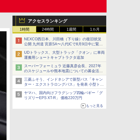
アクセスランキング
1時間
24時間
1週間
1カ月
NEXCO西日本、川田橋（下り線）の復旧状況
公開 九州道 宮原SA〜八代ICで8月9日中に緊急
車両を通行可能に
UDトラックス、大型トラック「クオン」に車両
運搬用ショートキャブトラクタ追加
スーパーフォーミュラ 近藤真彦会長、2027年
のスケジュールや熊本地震についての募金活動
を紹介
三菱ふそう、インドネシアで新型バス「キャン
ター・エクストラロングバス」を発表 小型トラ
ックベースの観光・旅客輸送向けバス
ヤマハ、国内向けフラグシップ四輪バギー「グ
リズリーEPS XT-R」 価格220万円
もっと見る