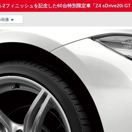
-2フィニッシュを記念した60台特別限定車「Z4 sDrive20i GT Sp
の画像