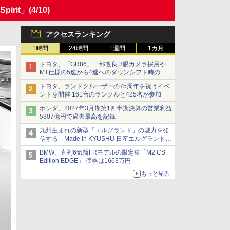
irit」
(4/10)
アクセスランキング
1時間
24時間
1週間
1カ月
トヨタ、「GR86」一部改良 3眼カメラ採用や
MT仕様の5速から4速へのダウンシフト時の操
作性向上など
トヨタ、ランドクルーザーの75周年を祝うイベ
ントを開催 161台のランクルと425名が参加
ホンダ、2027年3月期第1四半期決算の営業利益
5307億円で過去最高を記録
九州生まれの新型「エルグランド」の魅力を発
信する「Made in KYUSHU 日産エルグランドデ
ー」8月14日開催
BMW、直列6気筒FRモデルの限定車「M2 CS
Edition EDGE」 価格は1663万円
もっと見る