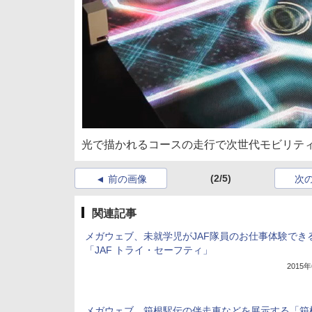
光で描かれるコースの走行で次世代モビリテ
(2/5)
前の画像
次
関連記事
メガウェブ、未就学児がJAF隊員のお仕事体験でき
「JAF トライ・セーフティ」
2015
メガウェブ、箱根駅伝の伴走車などを展示する「箱