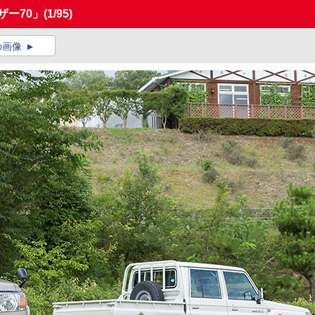
ザー70」
(1/95)
の画像