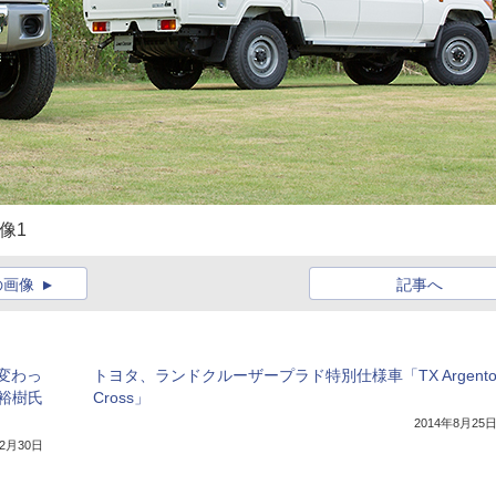
像1
の画像
記事へ
変わっ
トヨタ、ランドクルーザープラド特別仕様車「TX Argent
中嶋裕樹氏
Cross」
2014年8月25
12月30日