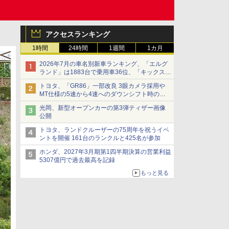
アクセスランキング
1時間
24時間
1週間
1カ月
2026年7月の車名別新車ランキング、「エルグ
ランド」は1883台で乗用車36位、「キックス」
は2591台で27位に
トヨタ、「GR86」一部改良 3眼カメラ採用や
MT仕様の5速から4速へのダウンシフト時の操
作性向上など
光岡、新型オープンカーの第3弾ティザー画像
公開
トヨタ、ランドクルーザーの75周年を祝うイベ
ントを開催 161台のランクルと425名が参加
ホンダ、2027年3月期第1四半期決算の営業利益
5307億円で過去最高を記録
もっと見る