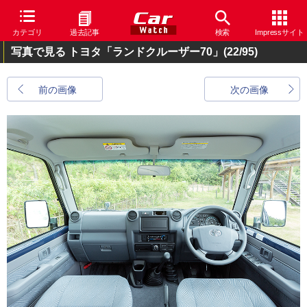
カテゴリ
過去記事
検索
Impressサイト
写真で見る トヨタ「ランドクルーザー70」
(22/95)
前の画像
次の画像