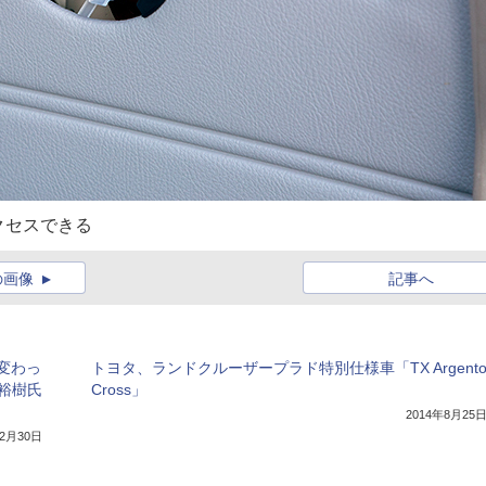
クセスできる
の画像
記事へ
変わっ
トヨタ、ランドクルーザープラド特別仕様車「TX Argent
中嶋裕樹氏
Cross」
2014年8月25
12月30日