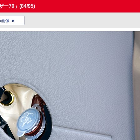
ザー70」
(84/95)
の画像