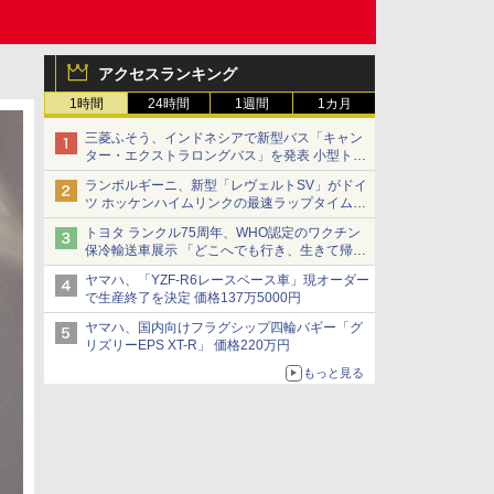
アクセスランキング
1時間
24時間
1週間
1カ月
三菱ふそう、インドネシアで新型バス「キャン
ター・エクストラロングバス」を発表 小型トラ
ックベースの観光・旅客輸送向けバス
ランボルギーニ、新型「レヴェルトSV」がドイ
ツ ホッケンハイムリンクの最速ラップタイムを
記録
トヨタ ランクル75周年、WHO認定のワクチン
保冷輸送車展示 「どこへでも行き、生きて帰っ
てこられる」ランドクルーザーで命をつなぐ
ヤマハ、「YZF-R6レースベース車」現オーダー
で生産終了を決定 価格137万5000円
ヤマハ、国内向けフラグシップ四輪バギー「グ
リズリーEPS XT-R」 価格220万円
もっと見る