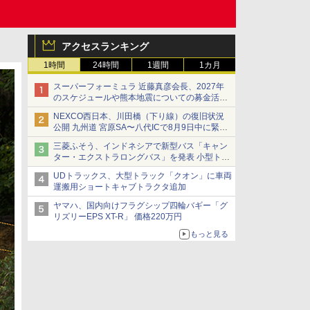
アクセスランキング
1時間
24時間
1週間
1カ月
スーパーフォーミュラ 近藤真彦会長、2027年
のスケジュールや熊本地震についての募金活動
を紹介
NEXCO西日本、川田橋（下り線）の復旧状況
公開 九州道 宮原SA〜八代ICで8月9日中に緊急
車両を通行可能に
三菱ふそう、インドネシアで新型バス「キャン
ター・エクストラロングバス」を発表 小型トラ
ックベースの観光・旅客輸送向けバス
UDトラックス、大型トラック「クオン」に車両
運搬用ショートキャブトラクタ追加
ヤマハ、国内向けフラグシップ四輪バギー「グ
リズリーEPS XT-R」 価格220万円
もっと見る