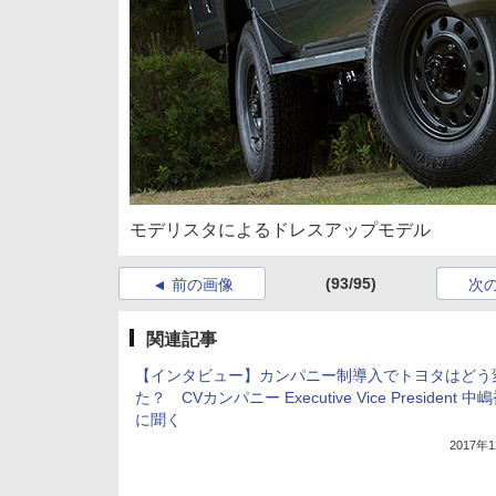
モデリスタによるドレスアップモデル
(93/95)
前の画像
次
関連記事
【インタビュー】カンパニー制導入でトヨタはどう
た？ CVカンパニー Executive Vice President 
に聞く
2017年