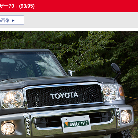
ザー70」
(93/95)
の画像