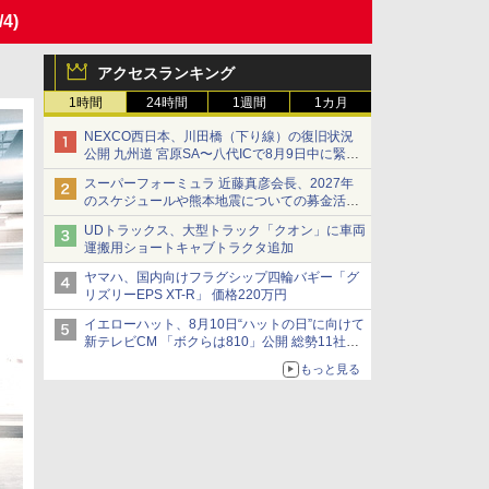
/4)
アクセスランキング
1時間
24時間
1週間
1カ月
NEXCO西日本、川田橋（下り線）の復旧状況
公開 九州道 宮原SA〜八代ICで8月9日中に緊急
車両を通行可能に
スーパーフォーミュラ 近藤真彦会長、2027年
のスケジュールや熊本地震についての募金活動
を紹介
UDトラックス、大型トラック「クオン」に車両
運搬用ショートキャブトラクタ追加
ヤマハ、国内向けフラグシップ四輪バギー「グ
リズリーEPS XT-R」 価格220万円
イエローハット、8月10日“ハットの日”に向けて
新テレビCM 「ボクらは810」公開 総勢11社
107名が参画
もっと見る