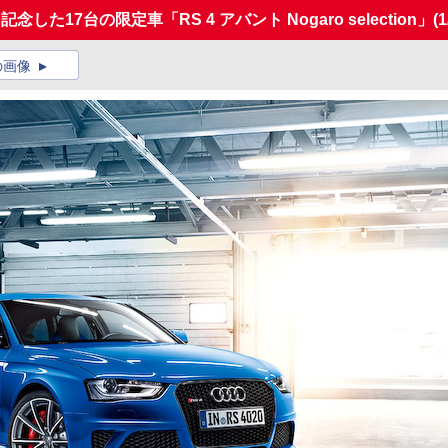
た17台の限定車「RS 4 アバント Nogaro selection」
(1
の画像