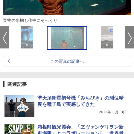
実物の水槽も作中にそっくり
この写真の記事へ
関連記事
準天頂衛星初号機「みちびき」の測位精
度を種子島で実感してきた
2013年11月13日
箱根町観光協会、「ヱヴァンゲリヲン新
劇場版」とコラボレーションし、世界最