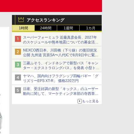
アクセスランキング
1時間
24時間
1週間
1カ月
スーパーフォーミュラ 近藤真彦会長、2027年
のスケジュールや熊本地震についての募金活動
を紹介
NEXCO西日本、川田橋（下り線）の復旧状況
公開 九州道 宮原SA〜八代ICで8月9日中に緊急
車両を通行可能に
三菱ふそう、インドネシアで新型バス「キャン
ター・エクストラロングバス」を発表 小型トラ
ックベースの観光・旅客輸送向けバス
ヤマハ、国内向けフラグシップ四輪バギー「グ
リズリーEPS XT-R」 価格220万円
日産、受注好調の新型「キックス」のユーザー
動向に関して、マーケティング本部の寺西章氏
が解説
もっと見る