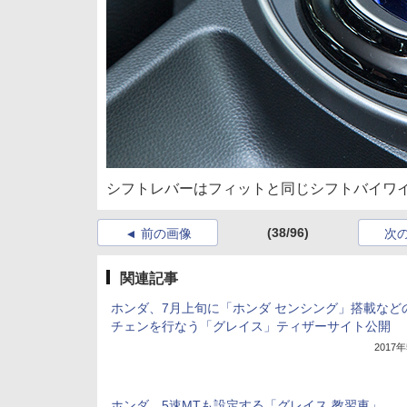
シフトレバーはフィットと同じシフトバイワ
(38/96)
前の画像
次
関連記事
ホンダ、7月上旬に「ホンダ センシング」搭載など
チェンを行なう「グレイス」ティザーサイト公開
2017
ホンダ、5速MTも設定する「グレイス 教習車」