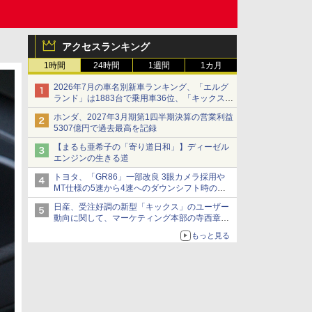
アクセスランキング
1時間
24時間
1週間
1カ月
2026年7月の車名別新車ランキング、「エルグ
ランド」は1883台で乗用車36位、「キックス」
は2591台で27位に
ホンダ、2027年3月期第1四半期決算の営業利益
5307億円で過去最高を記録
【まるも亜希子の「寄り道日和」】ディーゼル
エンジンの生きる道
トヨタ、「GR86」一部改良 3眼カメラ採用や
MT仕様の5速から4速へのダウンシフト時の操
作性向上など
日産、受注好調の新型「キックス」のユーザー
動向に関して、マーケティング本部の寺西章氏
が解説
もっと見る