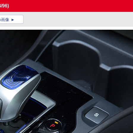
8/96)
の画像