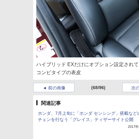
ハイブリッド EXだけにオプション設定され
コンビタイプの表皮
(68/96)
前の画像
次
関連記事
ホンダ、7月上旬に「ホンダ センシング」搭載など
チェンを行なう「グレイス」ティザーサイト公開
2017