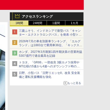
アクセスランキング
1時間
24時間
1週間
1カ月
三菱ふそう、インドネシアで新型バス「キャン
ター・エクストラロングバス」を発表 小型トラ
ックベースの観光・旅客輸送向けバス
2026年7月の車名別新車ランキング、「エルグ
ランド」は1883台で乗用車36位、「キックス」
は2591台で27位に
ホンダ、2027年3月期第1四半期決算の営業利益
5307億円で過去最高を記録
トヨタ、「GR86」一部改良 3眼カメラ採用や
MT仕様の5速から4速へのダウンシフト時の操
作性向上など
日野、小型バス「日野リエッセII」改良 安全装
備と運転支援機能を強化
もっと見る