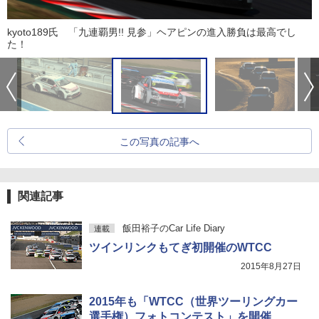
kyoto189氏 「九連覇男!! 見参」ヘアピンの進入勝負は最高でし
た！
この写真の記事へ
関連記事
飯田裕子のCar Life Diary
連載
ツインリンクもてぎ初開催のWTCC
2015年8月27日
2015年も「WTCC（世界ツーリングカー
選手権）フォトコンテスト」を開催