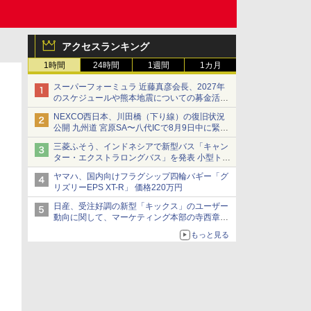
アクセスランキング
1時間
24時間
1週間
1カ月
スーパーフォーミュラ 近藤真彦会長、2027年
のスケジュールや熊本地震についての募金活動
を紹介
NEXCO西日本、川田橋（下り線）の復旧状況
公開 九州道 宮原SA〜八代ICで8月9日中に緊急
車両を通行可能に
三菱ふそう、インドネシアで新型バス「キャン
ター・エクストラロングバス」を発表 小型トラ
ックベースの観光・旅客輸送向けバス
ヤマハ、国内向けフラグシップ四輪バギー「グ
リズリーEPS XT-R」 価格220万円
日産、受注好調の新型「キックス」のユーザー
動向に関して、マーケティング本部の寺西章氏
が解説
もっと見る