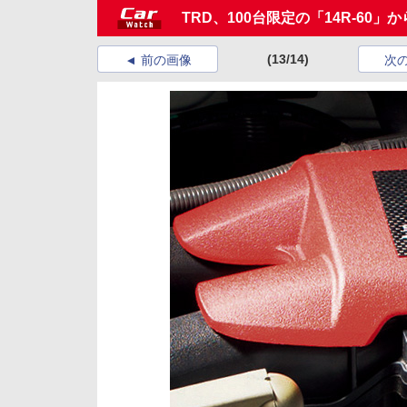
TRD、100台限定の「14R-60
(13/14)
前の画像
次