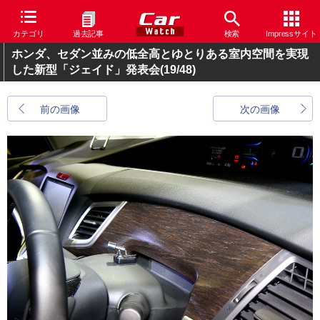
カテゴリ
過去記事
検索
Impressサイト
ホンダ、セダン並みの低全高とゆとりある室内空間を実現
した新型「ジェイド」発表会
(19/48)
前の画像
次の画像