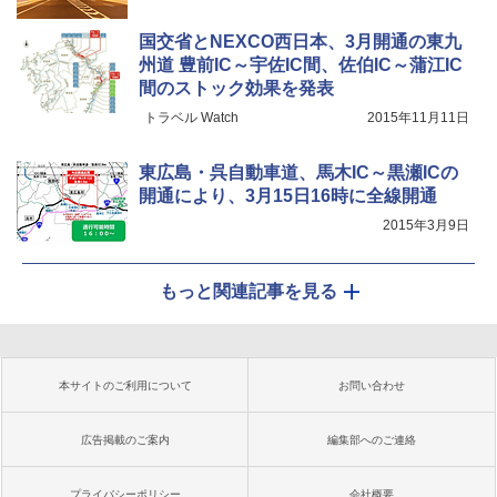
国交省とNEXCO西日本、3月開通の東九
州道 豊前IC～宇佐IC間、佐伯IC～蒲江IC
間のストック効果を発表
トラベル Watch
2015年11月11日
東広島・呉自動車道、馬木IC～黒瀬ICの
開通により、3月15日16時に全線開通
2015年3月9日
もっと関連記事を見る
本サイトのご利用について
お問い合わせ
広告掲載のご案内
編集部へのご連絡
プライバシーポリシー
会社概要