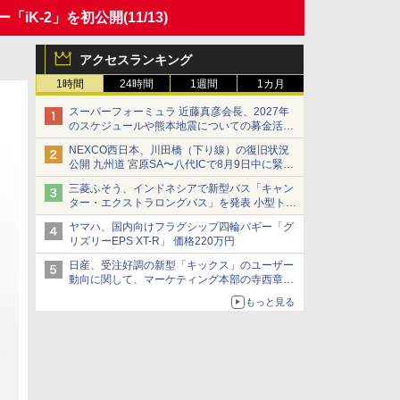
「iK-2」を初公開
(11/13)
アクセスランキング
1時間
24時間
1週間
1カ月
スーパーフォーミュラ 近藤真彦会長、2027年
のスケジュールや熊本地震についての募金活動
を紹介
NEXCO西日本、川田橋（下り線）の復旧状況
公開 九州道 宮原SA〜八代ICで8月9日中に緊急
車両を通行可能に
三菱ふそう、インドネシアで新型バス「キャン
ター・エクストラロングバス」を発表 小型トラ
ックベースの観光・旅客輸送向けバス
ヤマハ、国内向けフラグシップ四輪バギー「グ
リズリーEPS XT-R」 価格220万円
日産、受注好調の新型「キックス」のユーザー
動向に関して、マーケティング本部の寺西章氏
が解説
もっと見る