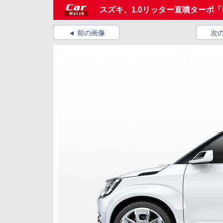
スズキ、1.0リッター直噴ターボ「
前の画像
次