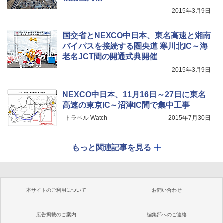
2015年3月9日
国交省とNEXCO中日本、東名高速と湘南
バイパスを接続する圏央道 寒川北IC～海
老名JCT間の開通式典開催
2015年3月9日
NEXCO中日本、11月16日～27日に東名
高速の東京IC～沼津IC間で集中工事
トラベル Watch
2015年7月30日
もっと関連記事を見る
本サイトのご利用について
お問い合わせ
広告掲載のご案内
編集部へのご連絡