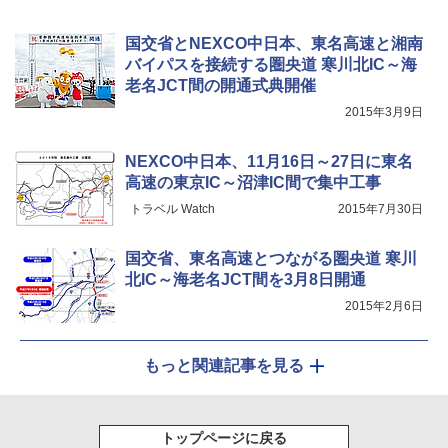
国交省とNEXCO中日本、東名高速と湘南
バイパスを接続する圏央道 寒川北IC～海
老名JCT間の開通式典開催
2015年3月9日
NEXCO中日本、11月16日～27日に東名
高速の東京IC～沼津IC間で集中工事
トラベル Watch
2015年7月30日
国交省、東名高速とつながる圏央道 寒川
北IC～海老名JCT間を3月8日開通
2015年2月6日
もっと関連記事を見る
トップページに戻る