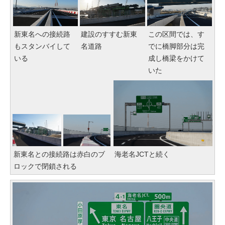
新東名への接続路
建設のすすむ新東
この区間では、す
もスタンバイして
名道路
でに橋脚部分は完
いる
成し橋梁をかけて
いた
新東名との接続路は赤白のブ
海老名JCTと続く
ロックで閉鎖される