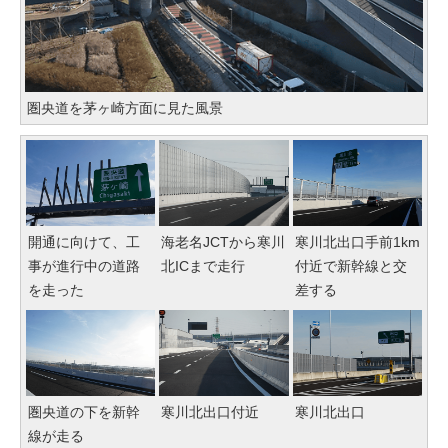
圏央道を茅ヶ崎方面に見た風景
開通に向けて、工
海老名JCTから寒川
寒川北出口手前1km
事が進行中の道路
北ICまで走行
付近で新幹線と交
を走った
差する
圏央道の下を新幹
寒川北出口付近
寒川北出口
線が走る