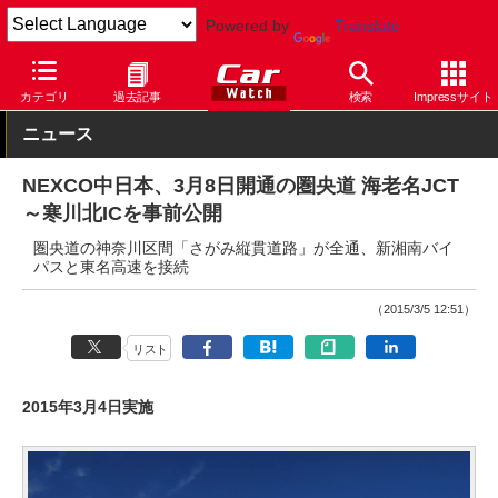
Powered by
Translate
Car Watch
ナビ
その他
カテゴリ
過去記事
検索
Impressサイト
ニュース
NEXCO中日本、3月8日開通の圏央道 海老名JCT
～寒川北ICを事前公開
圏央道の神奈川区間「さがみ縦貫道路」が全通、新湘南バイ
パスと東名高速を接続
（2015/3/5 12:51）
リスト
2015年3月4日実施