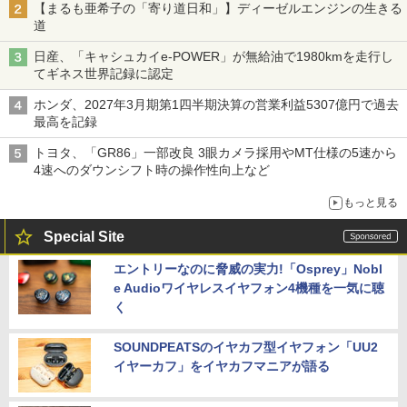
【まるも亜希子の「寄り道日和」】ディーゼルエンジンの生きる
道
日産、「キャシュカイe-POWER」が無給油で1980kmを走行し
てギネス世界記録に認定
ホンダ、2027年3月期第1四半期決算の営業利益5307億円で過去
最高を記録
トヨタ、「GR86」一部改良 3眼カメラ採用やMT仕様の5速から
4速へのダウンシフト時の操作性向上など
もっと見る
Special Site
エントリーなのに脅威の実力!「Osprey」Nobl
e Audioワイヤレスイヤフォン4機種を一気に聴
く
SOUNDPEATSのイヤカフ型イヤフォン「UU2
イヤーカフ」をイヤカフマニアが語る