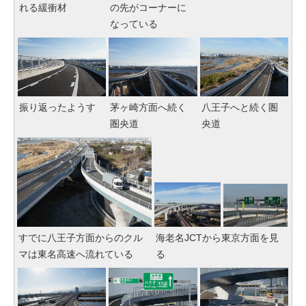
れる緩衝材
の先がコーナーに
なっている
振り返ったようす
茅ヶ崎方面へ続く
八王子へと続く圏
圏央道
央道
すでに八王子方面からのクル
海老名JCTから東京方面を見
マは東名高速へ流れている
る