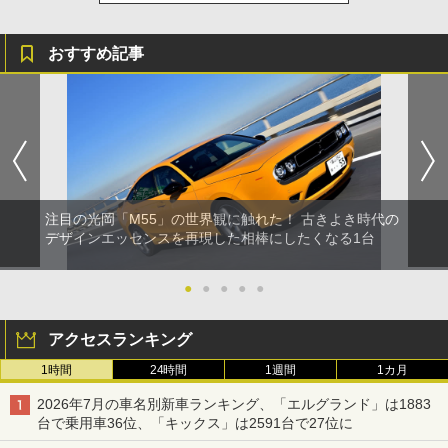
おすすめ記事
注目の光岡「M55」の世界観に触れた！ 古きよき時代の
デザインエッセンスを再現した相棒にしたくなる1台
●
●
●
●
●
アクセスランキング
1時間
24時間
1週間
1カ月
2026年7月の車名別新車ランキング、「エルグランド」は1883
台で乗用車36位、「キックス」は2591台で27位に