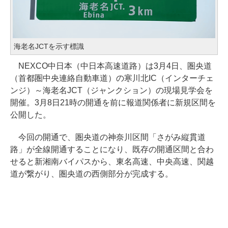
海老名JCTを示す標識
NEXCO中日本（中日本高速道路）は3月4日、圏央道
（首都圏中央連絡自動車道）の寒川北IC（インターチェ
ンジ）～海老名JCT（ジャンクション）の現場見学会を
開催。3月8日21時の開通を前に報道関係者に新規区間を
公開した。
今回の開通で、圏央道の神奈川区間「さがみ縦貫道
路」が全線開通することになり、既存の開通区間と合わ
せると新湘南バイパスから、東名高速、中央高速、関越
道が繋がり、圏央道の西側部分が完成する。