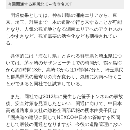
今回開通する寒川北IC～海老名JCT
開通効果としては、神奈川県の湘南エリアから、東
京、埼玉、群馬まで一本の道路で行き来することが可能
となり、人気の観光地となる湘南エリアへのアクセスの
しやすさなど、観光需要の活性化なども期待されてい
る。
具体的には「海なし県」とされる群馬県と埼玉県につ
いては、茅ヶ崎のサザンビーチまでの時間が、鶴ヶ島IC
から約1時間13分、高崎ICからは1時間47分と、埼玉県民
と群馬県民の最寄りの海が変わり、気軽に湘南へ行くこ
とができると同社では試算している。
また、同社では2012年に発生した笹子トンネルの事故
後、安全対策を見直したといい、開通に向けて、中日本
高速道路東京支社の総務企画部広報の櫻木由美子氏は
「圏央道の建設に関してNEXCO中日本の管轄する区間
として最後の開通となりますが、今後の道路管理におい