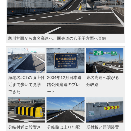
寒川方面から東名高速へ、圏央道の八王子方面へ直結
海老名JCTの頂上付
2004年12月日本道
東名高速へ繋がる
近まで歩いて見学
路公団建造のプレ
分岐路
できた
ート
分岐付近に設置さ
分岐路は上り勾配
反射板と照明装置