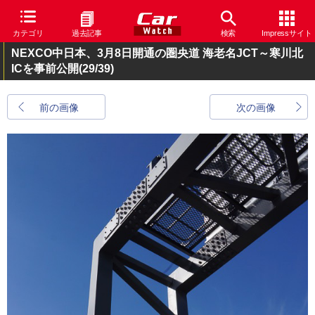
カテゴリ
過去記事
検索
Impressサイト
NEXCO中日本、3月8日開通の圏央道 海老名JCT～寒川北
ICを事前公開
(29/39)
前の画像
次の画像