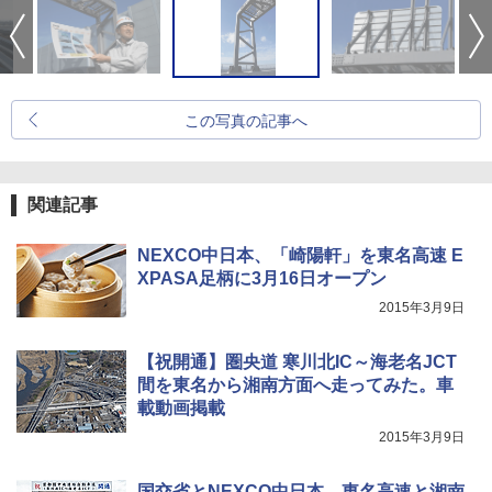
この写真の記事へ
関連記事
NEXCO中日本、「崎陽軒」を東名高速 E
XPASA足柄に3月16日オープン
2015年3月9日
【祝開通】圏央道 寒川北IC～海老名JCT
間を東名から湘南方面へ走ってみた。車
載動画掲載
2015年3月9日
国交省とNEXCO中日本、東名高速と湘南