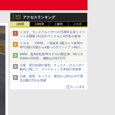
アクセスランキング
1時間
24時間
1週間
1カ月
トヨタ、ランドクルーザーの75周年を祝うイベ
ントを開催 161台のランクルと425名が参加
トヨタ、「GR86」一部改良 3眼カメラ採用や
MT仕様の5速から4速へのダウンシフト時の操
作性向上など
BMW、直列6気筒FRモデルの限定車「M2 CS
Edition EDGE」 価格は1663万円
日産、受注好調の新型「キックス」のユーザー
動向に関して、マーケティング本部の寺西章氏
が解説
日産、新型「キックス」発売から約1か月で受
注台数1万台を突破
もっと見る