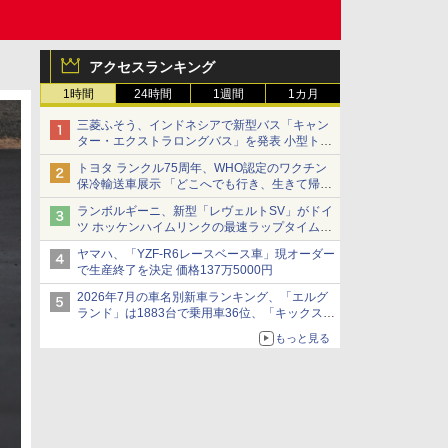
アクセスランキング
1時間
24時間
1週間
1カ月
三菱ふそう、インドネシアで新型バス「キャン
ター・エクストラロングバス」を発表 小型トラ
ックベースの観光・旅客輸送向けバス
トヨタ ランクル75周年、WHO認定のワクチン
保冷輸送車展示 「どこへでも行き、生きて帰っ
てこられる」ランドクルーザーで命をつなぐ
ランボルギーニ、新型「レヴェルトSV」がドイ
ツ ホッケンハイムリンクの最速ラップタイムを
記録
ヤマハ、「YZF-R6レースベース車」現オーダー
で生産終了を決定 価格137万5000円
2026年7月の車名別新車ランキング、「エルグ
ランド」は1883台で乗用車36位、「キックス」
は2591台で27位に
もっと見る