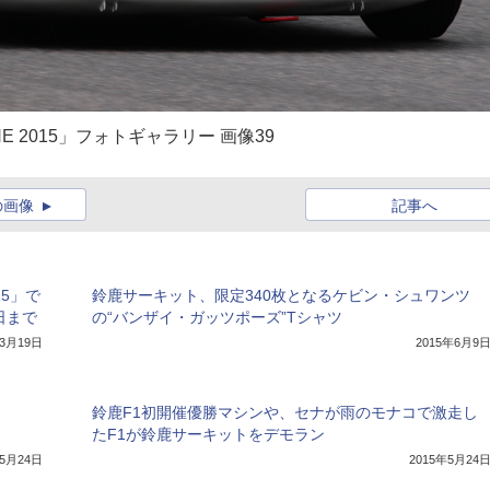
INE 2015」フォトギャラリー 画像39
の画像
記事へ
15」で
鈴鹿サーキット、限定340枚となるケビン・シュワンツ
日まで
の“バンザイ・ガッツポーズ”Tシャツ
年3月19日
2015年6月9
鈴鹿F1初開催優勝マシンや、セナが雨のモナコで激走し
たF1が鈴鹿サーキットをデモラン
年5月24日
2015年5月24