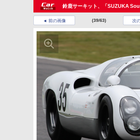
鈴鹿サーキット、「SUZUKA Soun
(39/63)
前の画像
次