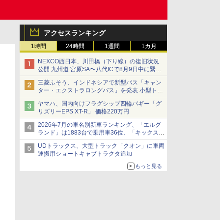
アクセスランキング
1時間
24時間
1週間
1カ月
NEXCO西日本、川田橋（下り線）の復旧状況
公開 九州道 宮原SA〜八代ICで8月9日中に緊急
車両を通行可能に
三菱ふそう、インドネシアで新型バス「キャン
ター・エクストラロングバス」を発表 小型トラ
ックベースの観光・旅客輸送向けバス
ヤマハ、国内向けフラグシップ四輪バギー「グ
リズリーEPS XT-R」 価格220万円
2026年7月の車名別新車ランキング、「エルグ
ランド」は1883台で乗用車36位、「キックス」
は2591台で27位に
UDトラックス、大型トラック「クオン」に車両
運搬用ショートキャブトラクタ追加
もっと見る