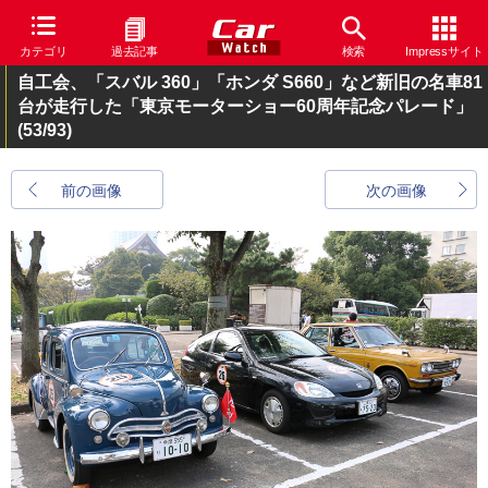
カテゴリ
過去記事
検索
Impressサイト
自工会、「スバル 360」「ホンダ S660」など新旧の名車81
台が走行した「東京モーターショー60周年記念パレード」
(53/93)
前の画像
次の画像