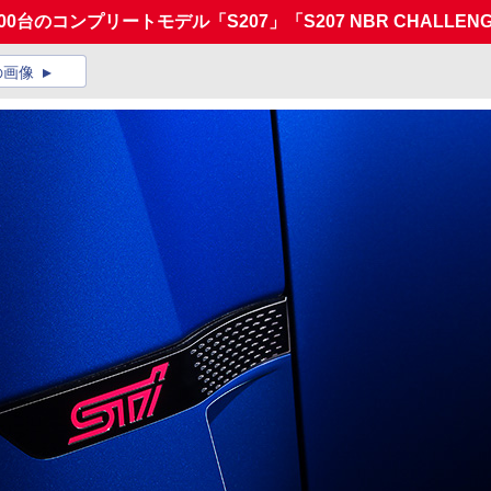
00台のコンプリートモデル「S207」「S207 NBR CHALLENG
の画像