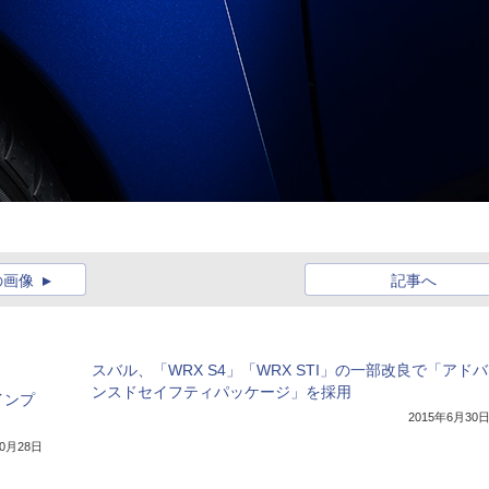
の画像
記事へ
スバル、「WRX S4」「WRX STI」の一部改良で「アドバ
ンスドセイフティパッケージ」を採用
インプ
2015年6月30
10月28日