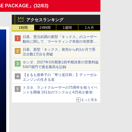
E PACKAGE」
(32/63)
アクセスランキング
1時間
24時間
1週間
1カ月
日産、受注好調の新型「キックス」のユーザー
動向に関して、マーケティング本部の寺西章氏
が解説
日産、新型「キックス」発売から約1か月で受
注台数1万台を突破
ホンダ、2027年3月期第1四半期決算の営業利益
5307億円で過去最高を記録
【まるも亜希子の「寄り道日和」】ディーゼル
エンジンの生きる道
トヨタ、ランドクルーザーの75周年を祝うイベ
ントを開催 161台のランクルと425名が参加
もっと見る