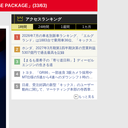
E PACKAGE」
(33/63)
アクセスランキング
1時間
24時間
1週間
1カ月
2026年7月の車名別新車ランキング、「エルグ
ランド」は1883台で乗用車36位、「キックス」
は2591台で27位に
ホンダ、2027年3月期第1四半期決算の営業利益
5307億円で過去最高を記録
【まるも亜希子の「寄り道日和」】ディーゼル
エンジンの生きる道
トヨタ、「GR86」一部改良 3眼カメラ採用や
MT仕様の5速から4速へのダウンシフト時の操
作性向上など
日産、受注好調の新型「キックス」のユーザー
動向に関して、マーケティング本部の寺西章氏
が解説
もっと見る