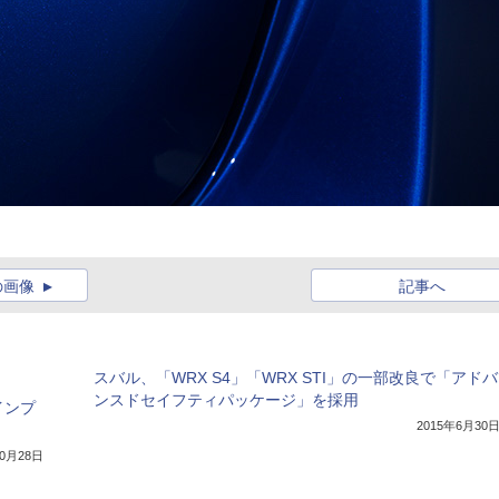
の画像
記事へ
スバル、「WRX S4」「WRX STI」の一部改良で「アドバ
ンスドセイフティパッケージ」を採用
インプ
2015年6月30
10月28日