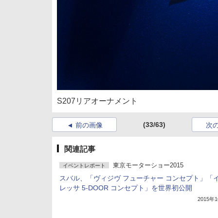
S207リアオーナメント
(33/63)
前の画像
次
関連記事
東京モーターショー2015
イベントレポート
スバル、「ヴィジヴ フューチャー コンセプト」「
レッサ 5-DOOR コンセプト」を世界初公開
2015年