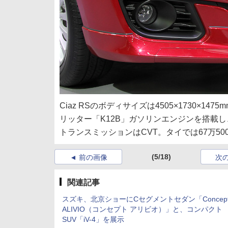
Ciaz RSのボディサイズは4505×1730×14
リッター「K12B」ガソリンエンジンを搭載し、最高
トランスミッションはCVT。タイでは67万50
(5/18)
前の画像
次
関連記事
スズキ、北京ショーにCセグメントセダン「Concep
ALIVIO（コンセプト アリビオ）」と、コンパクト
SUV「iV-4」を展示