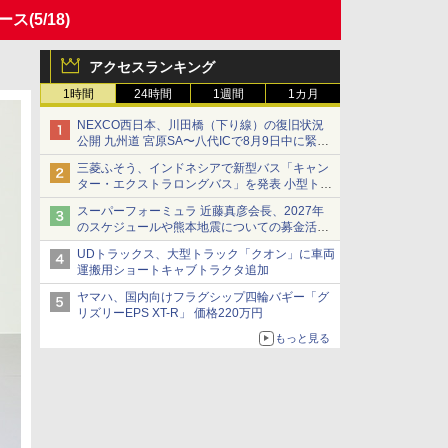
ース
(5/18)
アクセスランキング
1時間
24時間
1週間
1カ月
NEXCO西日本、川田橋（下り線）の復旧状況
公開 九州道 宮原SA〜八代ICで8月9日中に緊急
車両を通行可能に
三菱ふそう、インドネシアで新型バス「キャン
ター・エクストラロングバス」を発表 小型トラ
ックベースの観光・旅客輸送向けバス
スーパーフォーミュラ 近藤真彦会長、2027年
のスケジュールや熊本地震についての募金活動
を紹介
UDトラックス、大型トラック「クオン」に車両
運搬用ショートキャブトラクタ追加
ヤマハ、国内向けフラグシップ四輪バギー「グ
リズリーEPS XT-R」 価格220万円
もっと見る