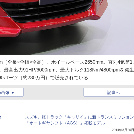
75mm（全長×全幅×全高）、ホイールベース2650mm。直列4気筒1.
出力91HP/6000rpm、最大トルク118Nm/4800rpmを発
00バーツ（約230万円）で販売されている
の画像
記事へ
t
スズキ、軽トラック「キャリイ」に新トランスミッション
「オートギヤシフト（AGS）」搭載モデル
2014年8月26