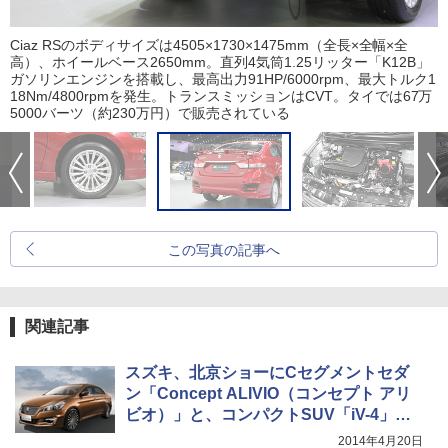
Ciaz RSのボディサイズは4505×1730×1475mm（全長×全幅×全
高）、ホイールベース2650mm。直列4気筒1.25リッター「K12B」
ガソリンエンジンを搭載し、最高出力91HP/6000rpm、最大トルク1
18Nm/4800rpmを発生。トランスミッションはCVT。タイでは67万
5000バーツ（約230万円）で販売されている
この写真の記事へ
関連記事
スズキ、北京ショーにCセグメントセダ
ン「Concept ALIVIO（コンセプト アリ
ビオ）」と、コンパクトSUV「iV-4」を
展示
2014年4月20日