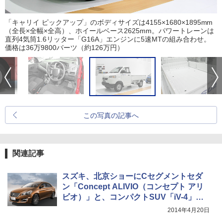
「キャリイ ピックアップ」のボディサイズは4155×1680×1895mm
（全長×全幅×全高）、ホイールベース2625mm。パワートレーンは
直列4気筒1.6リッター「G16A」エンジンに5速MTの組み合わせ。
価格は36万9800バーツ（約126万円）
この写真の記事へ
関連記事
スズキ、北京ショーにCセグメントセダ
ン「Concept ALIVIO（コンセプト アリ
ビオ）」と、コンパクトSUV「iV-4」を
展示
2014年4月20日