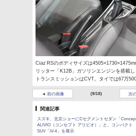
Ciaz RSのボディサイズは4505×1730×14
リッター「K12B」ガソリンエンジンを搭載し、最高
トランスミッションはCVT。タイでは67万50
(9/18)
前の画像
次
関連記事
スズキ、北京ショーにCセグメントセダン「Concep
ALIVIO（コンセプト アリビオ）」と、コンパクト
SUV「iV-4」を展示