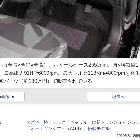
75mm（全長×全幅×全高）、ホイールベース2650mm。直列4気筒1.
出力91HP/6000rpm、最大トルク118Nm/4800rpmを発
00バーツ（約230万円）で販売されている
の画像
記事へ
t
スズキ、軽トラック「キャリイ」に新トランスミッション
「オートギヤシフト（AGS）」搭載モデル
2014年8月26