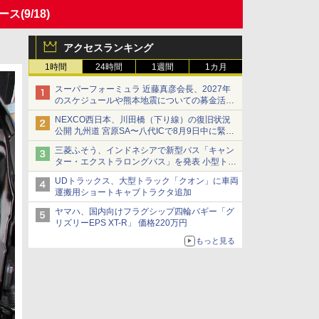
ース
(9/18)
アクセスランキング
1時間
24時間
1週間
1カ月
スーパーフォーミュラ 近藤真彦会長、2027年
のスケジュールや熊本地震についての募金活動
を紹介
NEXCO西日本、川田橋（下り線）の復旧状況
公開 九州道 宮原SA〜八代ICで8月9日中に緊急
車両を通行可能に
三菱ふそう、インドネシアで新型バス「キャン
ター・エクストラロングバス」を発表 小型トラ
ックベースの観光・旅客輸送向けバス
UDトラックス、大型トラック「クオン」に車両
運搬用ショートキャブトラクタ追加
ヤマハ、国内向けフラグシップ四輪バギー「グ
リズリーEPS XT-R」 価格220万円
もっと見る