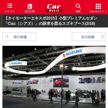
カテゴリ
過去記事
検索
Impressサイト
【タイモーターエキスポ2015】小型プレミアムセダン
「Ciaz（シアズ）」の訴求を図るスズキブース
(2/18)
前の画像
次の画像