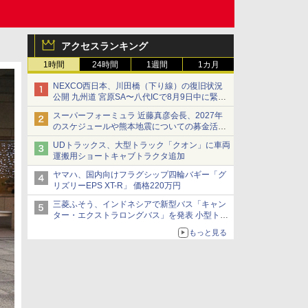
アクセスランキング
1時間
24時間
1週間
1カ月
NEXCO西日本、川田橋（下り線）の復旧状況
公開 九州道 宮原SA〜八代ICで8月9日中に緊急
車両を通行可能に
スーパーフォーミュラ 近藤真彦会長、2027年
のスケジュールや熊本地震についての募金活動
を紹介
UDトラックス、大型トラック「クオン」に車両
運搬用ショートキャブトラクタ追加
ヤマハ、国内向けフラグシップ四輪バギー「グ
リズリーEPS XT-R」 価格220万円
三菱ふそう、インドネシアで新型バス「キャン
ター・エクストラロングバス」を発表 小型トラ
ックベースの観光・旅客輸送向けバス
もっと見る