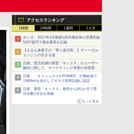
アクセスランキング
1時間
24時間
1週間
1カ月
ホンダ、2027年3月期第1四半期決算の営業利益
5307億円で過去最高を記録
【まるも亜希子の「寄り道日和」】ディーゼル
エンジンの生きる道
日産、受注好調の新型「キックス」のユーザー
動向に関して、マーケティング本部の寺西章氏
が解説
日産、「キャシュカイe-POWER」が無給油で
1980kmを走行してギネス世界記録に認定
日産、新型「キックス」発売から約1か月で受
注台数1万台を突破
もっと見る