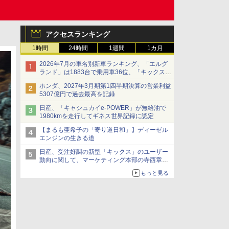
アクセスランキング
1時間
24時間
1週間
1カ月
2026年7月の車名別新車ランキング、「エルグ
ランド」は1883台で乗用車36位、「キックス」
は2591台で27位に
ホンダ、2027年3月期第1四半期決算の営業利益
5307億円で過去最高を記録
日産、「キャシュカイe-POWER」が無給油で
1980kmを走行してギネス世界記録に認定
【まるも亜希子の「寄り道日和」】ディーゼル
エンジンの生きる道
日産、受注好調の新型「キックス」のユーザー
動向に関して、マーケティング本部の寺西章氏
が解説
もっと見る