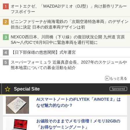
オートエクゼ、「MAZDA2/デミオ（DJ型）」向け新作リアルー
フスポイラー
ピニンファリーナが南海電鉄の「次期空港特急車両」のデザイン
担当に決定 日本の鉄道車両デザインは初
NEXCO西日本、川田橋（下り線）の復旧状況公開 九州道 宮原
SA〜八代ICで8月9日中に緊急車両を通行可能に
【日下部保雄の悠悠閑閑】式年遷宮
スーパーフォーミュラ 近藤真彦会長、2027年のスケジュールや
熊本地震についての募金活動を紹介
もっと見る
Special Site
AIスマートノートのiFLYTEK「AINOTE 2」は
なぜ魅力的なのか？
お値段そのままでメモリ倍増！メモリ32GBの
「お得なゲーミングノート」