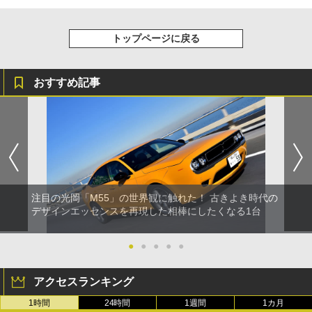
トップページに戻る
おすすめ記事
注目の光岡「M55」の世界観に触れた！ 古きよき時代の
デザインエッセンスを再現した相棒にしたくなる1台
●
●
●
●
●
アクセスランキング
1時間
24時間
1週間
1カ月