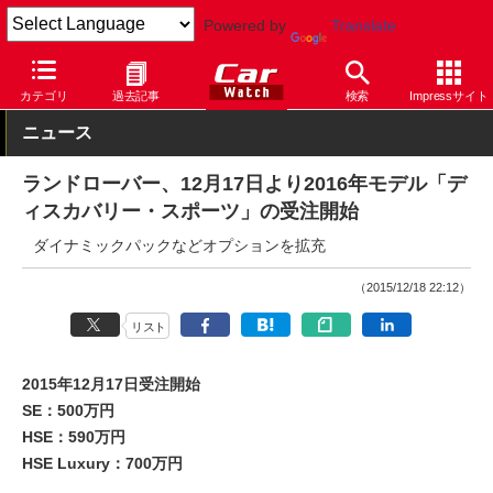
Powered by
Translate
Car Watch
自動車
ランドローバー
ディスカバリー
カテゴリ
過去記事
検索
Impressサイト
ニュース
ランドローバー、12月17日より2016年モデル「デ
ィスカバリー・スポーツ」の受注開始
ダイナミックパックなどオプションを拡充
（2015/12/18 22:12）
リスト
2015年12月17日受注開始
SE：500万円
HSE：590万円
HSE Luxury：700万円