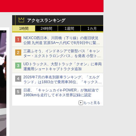
アクセスランキング
1時間
24時間
1週間
1カ月
NEXCO西日本、川田橋（下り線）の復旧状況
公開 九州道 宮原SA〜八代ICで8月9日中に緊急
車両を通行可能に
三菱ふそう、インドネシアで新型バス「キャン
ター・エクストラロングバス」を発表 小型トラ
ックベースの観光・旅客輸送向けバス
UDトラックス、大型トラック「クオン」に車両
運搬用ショートキャブトラクタ追加
2026年7月の車名別新車ランキング、「エルグ
ランド」は1883台で乗用車36位、「キックス」
は2591台で27位に
日産、「キャシュカイe-POWER」が無給油で
1980kmを走行してギネス世界記録に認定
もっと見る