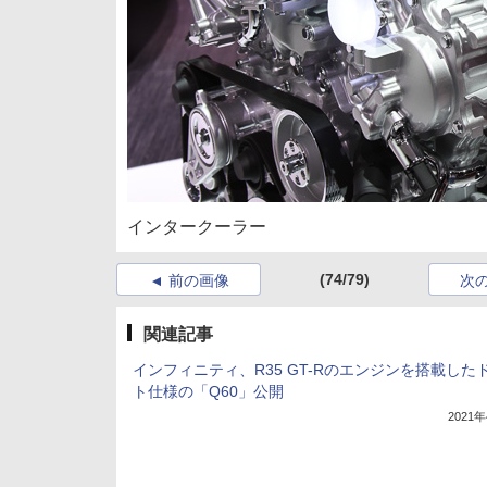
インタークーラー
(74/79)
前の画像
次
関連記事
インフィニティ、R35 GT-Rのエンジンを搭載した
ト仕様の「Q60」公開
2021